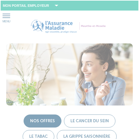
Aller
MON PORTAIL EMPLOYEUR
au
contenu
MENU
NOS OFFRES
LE CANCER DU SEIN
LE TABAC
LA GRIPPE SAISONNIÈRE