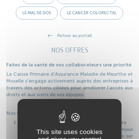
LE MAL DE DOS
LE CANCER COLORECTAL
Retour au portail
NOS OFFRES
Faites de la santé de vos collaborateurs une priorité
La Caisse Primaire d’Assurance Maladie de Meurthe et
Moselle s’engage activement auprès des entreprises à
travers des actions ciblées pour améliorer l’accès aux
droits et aux soins de vos équipes.
Nos interventions se déroulent en deux étapes :
Tester les connaissances des collaborateurs
Grâce à un quiz interactif en ligne, nous
This site uses cookies
évaluons les connaissances des participants sur